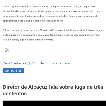
Ainda segundo o Forró Dicumforça apurou com profissionais do meio, os empresários
dessas bandas usam parte do dinheiro para bancar toda sua infra-estrutura e staff, como
funcionários de escritório, advogados, músicos contratados, empresários, transporte de
equipamento e toda mão-de-obra envolvida num show.
O lucro, de fato, gira em torno de 30% ou 40% do valor total de cada show. A hospedagem
e alimentação é o contratante quem paga. Geralmente é preciso depositar 20% do valor
total do cachê, logo na assinatura do contrato.
Célia Santos
às
11:42
Nenhum comentário:
Compartilhar
Diretor de Alcaçuz fala sobre fuga de três
dententos