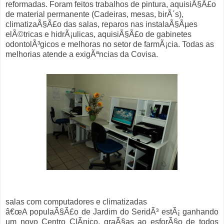
reformadas. Foram feitos trabalhos de pintura, aquisiÃ§Ã£o
de material permanente (Cadeiras, mesas, birÃ´s),
climatizaÃ§Ã£o das salas, reparos nas instalaÃ§Ãµes
elÃ©tricas e hidrÃ¡ulicas, aquisiÃ§Ã£o de gabinetes
odontolÃ³gicos e melhoras no setor de farmÃ¡cia. Todas as
melhorias atende a exigÃªncias da Covisa.
salas com computadores e climatizadas
â€œA populaÃ§Ã£o de Jardim do SeridÃ³ estÃ¡ ganhando
um novo Centro ClÃ­nico, graÃ§as ao esforÃ§o de todos