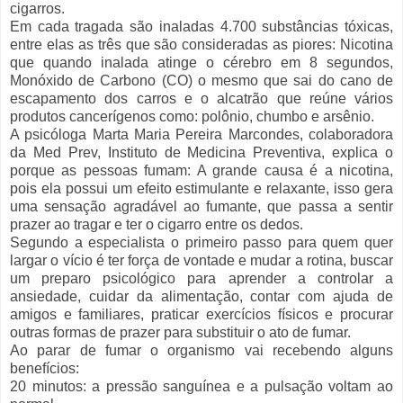
cigarros.
Em cada tragada são inaladas 4.700 substâncias tóxicas,
entre elas as três que são consideradas as piores: Nicotina
que quando inalada atinge o cérebro em 8 segundos,
Monóxido de Carbono (CO) o mesmo que sai do cano de
escapamento dos carros e o alcatrão que reúne vários
produtos cancerígenos como: polônio, chumbo e arsênio.
A psicóloga Marta Maria Pereira Marcondes, colaboradora
da Med Prev, Instituto de Medicina Preventiva, explica o
porque as pessoas fumam: A grande causa é a nicotina,
pois ela possui um efeito estimulante e relaxante, isso gera
uma sensação agradável ao fumante, que passa a sentir
prazer ao tragar e ter o cigarro entre os dedos.
Segundo a especialista o primeiro passo para quem quer
largar o vício é ter força de vontade e mudar a rotina, buscar
um preparo psicológico para aprender a controlar a
ansiedade, cuidar da alimentação, contar com ajuda de
amigos e familiares, praticar exercícios físicos e procurar
outras formas de prazer para substituir o ato de fumar.
Ao parar de fumar o organismo vai recebendo alguns
benefícios:
20 minutos: a pressão sanguínea e a pulsação voltam ao