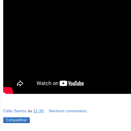
Célia Santos
às
11:39
Nenhum comentário:
Compartilhar