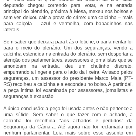
deputado chegou correndo para votar, e na entrada
principal do plenário, próxima à Mesa, mexeu nos bolsos e
sem ver, deixou cair a prova do crime: uma calcinha – mais
para calçola – azul e vermelha, com babadinhos nas
laterais.
Sem saber que deixara para trás o fetiche, o parlamentar foi
para o meio do plenário. Um dos seguranças, vendo a
calcinha estendida na entrada do plenário, sem despertar a
atenção dos parlamentares, assessores e jornalistas que se
amontoam na entrada, deu um chutinho discreto,
empurrando a lingerie para o lado da lixeira. Avisado pelos
seguranças, um assessor do presidente Marco Maia (PT-
RS) recolheu a calcinha e a escondeu no bolso. A partir daí,
a peça íntima foi examinada por assessores, jornalistas e
seguranças à exaustão.
A única conclusão: a peça foi usada antes e não pertence a
uma sílfide. Sem saber o que fazer com o achado, a
calcinha foi recolhida “aos achados e perdidos” da
Segurança da Câmara. Até agora não foi reclamada por
nenhum parlamentar. Leia mais sobre esse assunto em