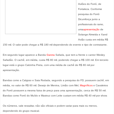
Aviões do Forró, de
Fortaleza. Conforme
pesquisa do Forró
Dicumforça junto a
profissionais do ramo,
uma
apresentação
de
Solange Almeida e Xand
Avião custa em média R$
150 mil. O valor pode chegar a R$ 180 mil dependendo do evento e tipo de contratante.
Em segundo lugar aparece a Banda
Garota
Safada, que tem a frente o cantor Wesley
Safadão. O cachê, em média, custa R$ 80 mil, podendo chegar a R$ 100 mil. Em terceiro
lugar está o grupo Calcinha Preta, com uma média de cachê de R$ 80 mil por
apresentação.
Bandas como a Calypso e Saia Rodada, segundo a pesquisa do FD, possuem cachê, em
média, no valor de R$ 60 mil. Desejo de Menina, Limão com Mel,
Magníficos
e Cavaleiros
do Forró possuem a mesma faixa de preço para uma apresentação, cerca de R$ 50 mil.
Bandas como Forró do Muído e Mastruz com Leite custam em média R$ 40 mil por show.
Os números, vale ressaltar, não são oficiais e podem variar para mais ou menos,
dependendo do grupo musical.