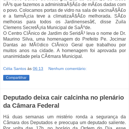
nÃ³s que fazemos a administraÃ§Ã£o de mÃ£os dadas com
o povo. Colocamos portas de vidro na sala de vacinaÃ§Ã£o
e a farmÃ¡cia teve a climatizaÃ§Ã£o melhorada. SÃ£o
melhoras para todos os Jardinensesâ€, disse Zuila
Clemens SecretÃ¡ria Municipal de SaÃºde.
O Centro ClÃ­nico de Jardim do SeridÃ³ leva o nome de Dr.
Maurino Silva, uma homenagem do Prefeito Pe. Jocimar
Dantas ao MÃ©dico ClÃ­nico Geral que trabalhou por
muitos anos na cidade. A homenagem foi aprovada por
unanimidade pela CÃ¢mara Municipal.
Célia Santos
às
06:13
Nenhum comentário:
Compartilhar
Deputado deixa cair calcinha no plenário
da Câmara Federal
Há duas semanas um mistério ronda a segurança da
Câmara dos Deputados e preocupa um deputado saliente.
Por volta das 17h, no horário da Ordem do Dia, esse